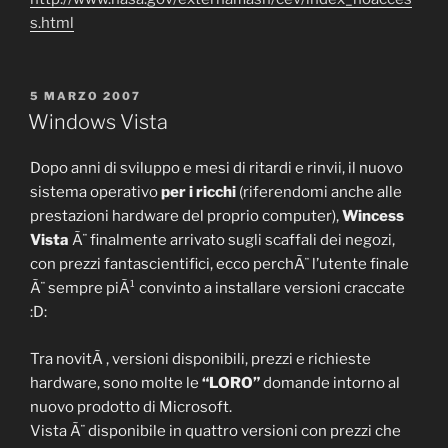
s.html
PUBBLICATO
5 MARZO 2007
IL
Windows Vista
Dopo anni di sviluppo e mesi di ritardi e rinvii, il nuovo
sistema operativo
per i ricchi
(riferendomi anche alle
prestazioni hardware del proprio computer),
Wincess
Vista
Ã¨ finalmente arrivato sugli scaffali dei negozi,
con prezzi fantascientifici, ecco perchÃ¨ l’utente finale
Ã¨ sempre piÃ¹ convinto a installare versioni craccate
:D:
Tra novitÃ , versioni disponibili, prezzi e richieste
hardware, sono molte le
“LORO”
domande intorno al
nuovo prodotto di Microsoft.
Vista Ã¨ disponibile in quattro versioni con prezzi che