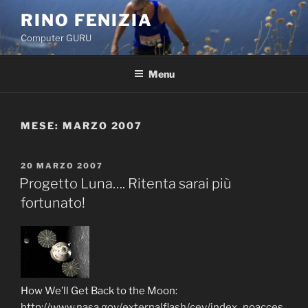
Salta
RINO FENIZIA
al
Computer GURU
contenuto
Menu
MESE: MARZO 2007
PUBBLICATO
20 MARZO 2007
IL
Progetto Luna…. Ritenta sarai più
fortunato!
How We’ll Get Back to the Moon:
http://www.nasa.gov/externalflash/cev/index_noacces