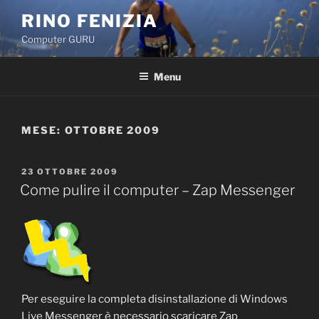
Salta
RINO FENIZIA
al
Computer GURU
contenuto
Menu
MESE: OTTOBRE 2009
PUBBLICATO
23 OTTOBRE 2009
IL
Come pulire il computer – Zap Messenger
Per eseguire la completa disinstallazione di Windows
Live Messenger è necessario scaricare Zap