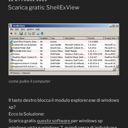
PUBBLICATO
22 OTTOBRE 2009
IL
Scarica gratis: ShellExView
come pulire il computer
Il tasto destro blocca il modulo explorer.exe di windows
xp?
Ecco la Soluzione:
Scarica gratis
questo software
per windows xp
windows vista e windows 7, quindi cerca di individuare