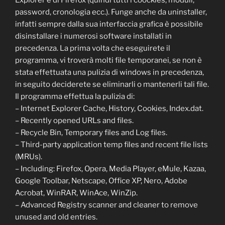
Explorer e di Firefox (quindi tutti i coockies, moduli,
password, cronologia ecc.). Funge anche da uninstaller,
infatti sempre dalla sua interfaccia grafica è possibile
disinstallare i numerosi software installati in
precedenza. La prima volta che eseguirete il
programma, vi troverà molti file temporanei, se non è
stata effettuata una pulizia di windows in precedenza,
in seguito deciderete se eliminarli o mantenerli tali file.
Il programma effettua la pulizia di:
– Internet Explorer Cache, History, Cookies, Index.dat.
– Recently opened URLs and files.
– Recycle Bin, Temporary files and Log files.
– Third-party application temp files and recent file lists
(MRUs).
– Including: Firefox, Opera, Media Player, eMule, Kazaa,
Google Toolbar, Netscape, Office XP, Nero, Adobe
Acrobat, WinRAR, WinAce, WinZip.
– Advanced Registry scanner and cleaner to remove
unused and old entries.