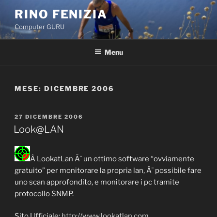
Salta
RINO FENIZIA
al
Computer GURU
contenuto
Menu
MESE: DICEMBRE 2006
PUBBLICATO
27 DICEMBRE 2006
IL
Look@LAN
Â LookatLan Ã¨ un ottimo software “ovviamente
gratuito” per monitorare la propria lan, Ã¨ possibile fare
uno scan approfondito, e monitorare i pc tramite
protocollo SNMP.
Sito Ufficiale:
http://www.lookatlan.com