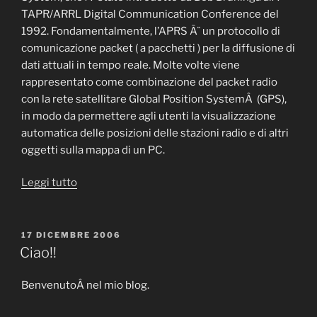
TAPR/ARRL Digital Communication Conference del
1992. Fondamentalmente, l’APRS Ã¨ un protocollo di
comunicazione packet ( a pacchetti ) per la diffusione di
dati attuali in tempo reale. Molte volte viene
rappresentato come combinazione del packet radio
con la rete satellitare Global Position SystemÂ (GPS),
in modo da permettere agli utenti la visualizzazione
automatica delle posizioni delle stazioni radio e di altri
oggetti sulla mappa di un PC.
Leggi tutto
“Aprs”
PUBBLICATO
17 DICEMBRE 2006
IL
Ciao!!
BenvenutoÂ nel mio blog.