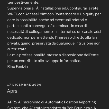
tempestivamente.
Supervisionai all’Â installazione edÂ configurai la rete
Wi-Fi, con AccessPoint con Routerboard e Ubiquity per
dare la possibilità anche ad eventuali relatori o
partecipanti a convegni e/o seminari, in caso di
necessità , il collegamento in internet su un canale adsl
dedicato, non permettendo l’ingresso diretto alla lan
privata, quindi preservata da qualunque intrusione non
autorizzata.
La mia professionalità messa a disposizione dell’ente,
per un contributo allo sviluppo informatico.
Rino Fenizia
PUBBLICATO
17 DICEMBRE 2006
IL
Aprs
APRS Ã¨ l’acronimo di Automatic Position Reporting
System, che Ã¨ stato introdotto da Bob Bruninga alÂ