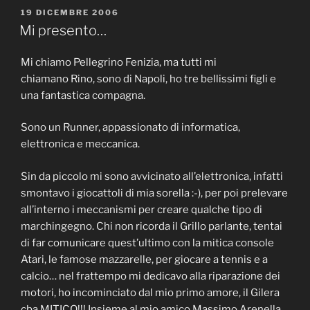
PUBBLICATO
19 DICEMBRE 2006
IL
Mi presento…
Mi chiamo Pellegrino Fenizia, ma tutti mi
chiamano Rino, sono di Napoli, ho tre bellissimi figli e
una fantastica compagna.
Sono un Runner, appassionato di informatica,
elettronica e meccanica.
Sin da piccolo mi sono avvicinato all’elettronica, infatti
smontavo i giocattoli di mia sorella :-), per poi prelevare
all’interno i meccanismi per creare qualche tipo di
marchingegno. Chi non ricorda il Grillo parlante, tentai
di far comunicare quest’ultimo con la mitica console
Atari, le famose mazzarelle, per giocare a tennis e a
calcio… nel frattempo mi dedicavo alla riparazione dei
motori, ho incominciato dal mio primo amore, il Gilera
cba MITICO!!! Insieme al mio amico Massimo Arenella