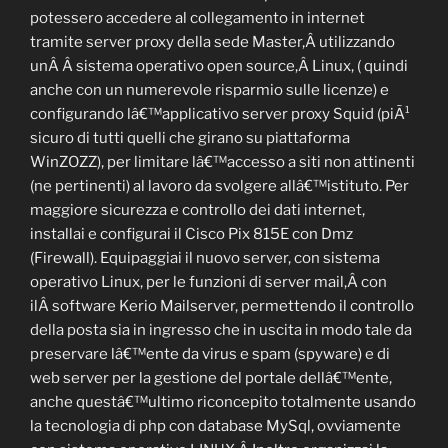
potessero accedere al collegamento in internet
tramite server proxy della sede Master,Â utilizzando
unÂ Â sistema operativo open source,Â Linux, ( quindi
anche con un numerevole risparmio sulle licenze) e
configurando lâ€™applicativo server proxy Squid (piÃ¹
sicuro di tutti quelli che girano su piattaforma
WinZOZZ), per limitare lâ€™accesso a siti non attinenti
(ne pertinenti) al lavoro da svolgere allâ€™istituto. Per
maggiore sicurezza e controllo dei dati internet,
installai e configurai il Cisco Pix 815E con Dmz
(Firewall). Equipaggiai il nuovo server, con sistema
operativo Linux, per le funzioni di server mail,Â con
ilÂ software Kerio Mailserver, permettendo il controllo
della posta sia in ingresso che in uscita in modo tale da
preservare lâ€™ente da virus e spam (spyware) e di
web server per la gestione del portale dellâ€™ente,
anche questâ€™ultimo riconcepito totalmente usando
la tecnologia di php con database MySql, ovviamente