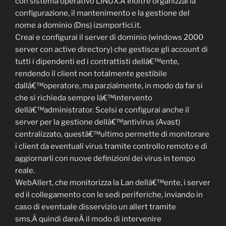
con sistema operativo LINUX.Â Inoltre organizzai la
configurazione, il mantenimento e la gestione del
nome a dominio (Dns) izsmportici.it.
Creai e configurai il server di dominio (windows 2000
server con active directory) che gestisce gli account di
tutti i dipendenti ed i contrattisti dellâ€™ente,
rendendo il client non totalmente gestibile
dallâ€™operatore, ma parzialmente, in modo da far si
che si richieda sempre lâ€™intervento
dellâ€™administrator. Scelsi e configurai anche il
server per la gestione dellâ€™antivirus (Avast)
centralizzato, questâ€™ultimo permette di monitorare
i client da eventuali virus tramite controllo remoto e di
aggiornarli con nuove definizioni dei virus in tempo
reale.
WebAllert, che monitorizza la Lan dellâ€™ente, i server
ed il collegamento con le sedi periferiche, inviando in
caso di eventuale disservizio un allert tramite
sms,Â quindi dareÂ il modo di intervenire