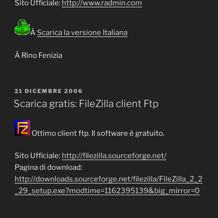
Sito Ufficiale:
http://www.radmin.com
Â
Scarica la versione Italiana
Â Rino Fenizia
PUBBLICATO
21 DICEMBRE 2006
IL
Scarica gratis: FileZilla client Ftp
Ottimo client ftp. Il software è gratuito.
Sito Ufficiale:
http://filezilla.sourceforge.net/
Pagina di download:
http://downloads.sourceforge.net/filezilla/FileZilla_2_2
_29_setup.exe?modtime=1162395139&big_mirror=0