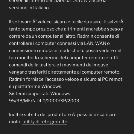
server all’interno dell’azienda. Ora c’Ã¨ anche la
versione in Italiano.
Il software Ã¨ veloce, sicuro e facile da usare, ti salverÃ
tanto tempo prezioso che altrimenti andrebbe speso a
correre da un computer all’altro. Radmin consente di
controllare i computer connessi via LAN, WAN o
connessione remota in modo che tu possa vedere nel
tuo monitor lo schermo del computer remoto e tutti i
comandi della tastiera e i movimenti del mouse
vengano trasferiti direttamente al computer remoto.
Radmin fornisce l’accesso veloce e sicuro ai PC remoti
su piattaforme Windows.
Sistemi supportati: Windows
95/98/ME/NT4.0/2000/XP/2003.
Inoltre sul sito del produttore Ã¨ possibile scaricare
molte
utility di rete gratuite
.