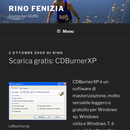
Salta
RINO FENIZIA
al
Computer GURU
contenuto
Menu
PUBBLICATO
2 OTTOBRE 2009
DI
RINO
IL
Scarica gratis: CDBurnerXP
CDBurnerXP è un
software di
masterizzazione, molto
versatile leggero e
gratuito per Windows
xp, Windows
vista e Windows 7, è
cdburnerxp