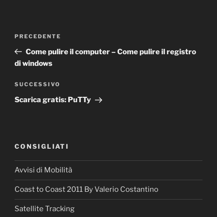
Navigazione
PRECEDENTE
Articolo
articoli
precedente:
Come pulire il computer – Come pulire il registro
di windows
SUCCESSIVO
Articolo
successivo
Scarica gratis: PuTTy
CONSIGLIATI
Avvisi di Mobilità
Coast to Coast 2011 By Valerio Costantino
Satellite Tracking