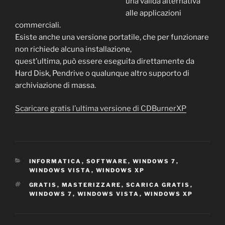
una valida alternativa
alle applicazioni
commerciali.
Esiste anche una versione portatile, che per funzionare
non richiede alcuna installazione,
quest’ultima, può essere eseguita direttamente da
Hard Disk, Pendrive o qualunque altro supporto di
archiviazione di massa.
Scaricare gratis l’ultima versione di CDBurnerXP
CATEGORIE
INFORMATICA
,
SOFTWARE
,
WINDOWS 7
,
WINDOWS VISTA
,
WINDOWS XP
TAG
GRATIS
,
MASTERIZZARE
,
SCARICA GRATIS
,
WINDOWS 7
,
WINDOWS VISTA
,
WINDOWS XP