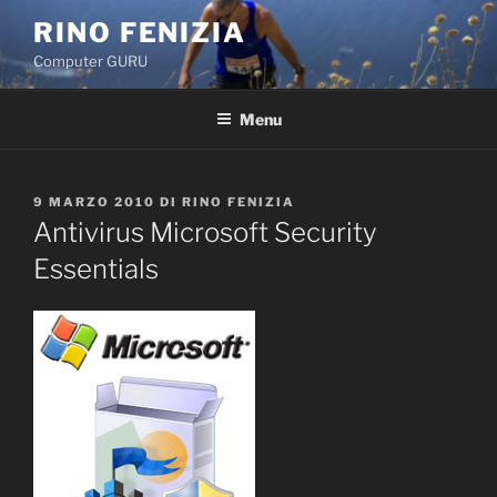
Salta
RINO FENIZIA
al
Computer GURU
contenuto
Menu
PUBBLICATO
9 MARZO 2010
DI
RINO FENIZIA
IL
Antivirus Microsoft Security
Essentials