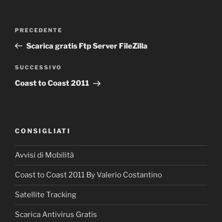
Navigazione
PRECEDENTE
Articolo
articoli
precedente:
Scarica gratis Ftp Server FileZilla
SUCCESSIVO
Articolo
successivo
Coast to Coast 2011
CONSIGLIATI
Avvisi di Mobilità
Coast to Coast 2011 By Valerio Costantino
Satellite Tracking
Scarica Antivirus Gratis