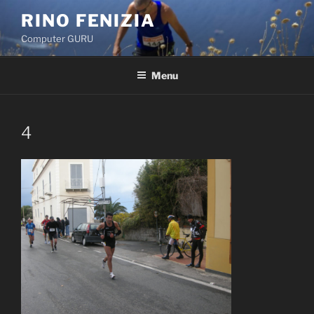
Salta
RINO FENIZIA
al
Computer GURU
contenuto
Menu
4