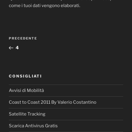
come i tuoi dati vengono elaborati
.
Navigazione
PRECEDENTE
Articolo
articoli
precedente:
4
CONSIGLIATI
Avvisi di Mobilità
Coast to Coast 2011 By Valerio Costantino
Satellite Tracking
Scarica Antivirus Gratis