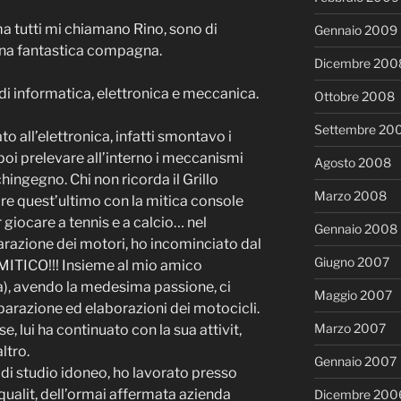
ma tutti mi chiamano Rino, sono di
Gennaio 2009
e una fantastica compagna.
Dicembre 200
i informatica, elettronica e meccanica.
Ottobre 2008
Settembre 20
o all’elettronica, infatti smontavo i
r poi prelevare all’interno i meccanismi
Agosto 2008
hingegno. Chi non ricorda il Grillo
Marzo 2008
are quest’ultimo con la mitica console
 giocare a tennis e a calcio… nel
Gennaio 2008
arazione dei motori, ho incominciato dal
Giugno 2007
 MITICO!!! Insieme al mio amico
a), avendo la medesima passione, ci
Maggio 2007
iparazione ed elaborazioni dei motocicli.
Marzo 2007
se, lui ha continuato con la sua attivit,
ltro.
Gennaio 2007
o di studio idoneo, ho lavorato presso
o qualit, dell’ormai affermata azienda
Dicembre 200