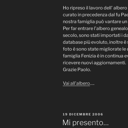
Ho ripreso il lavoro dell’ alber
curato in precedenza dal fu Paolo
nostra famiglia può vantare un 
Per far entrare l’albero genealo
secolo, sono stati importati i d
database più evoluto, inoltre è 
foto è sono state migliorate le 
famiglia Fenizia è in continua 
ricevere nuovi aggiornamenti.
Grazie Paolo.
Vai all’albero
….
PUBBLICATO
19 DICEMBRE 2006
IL
Mi presento…