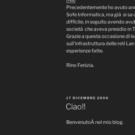
(Na)
Precedentemente ho avuto anch
Sofe Informatica, ma già si sa 
difficile, in seguito avendo avu
società che aveva presidio in Te
Grazie a questa occasione di l
sull’infrastruttura delle reti L
esperienze fatte.
Rino Fenizia.
PUBBLICATO
17 DICEMBRE 2006
IL
Ciao!!
BenvenutoÂ nel mio blog.