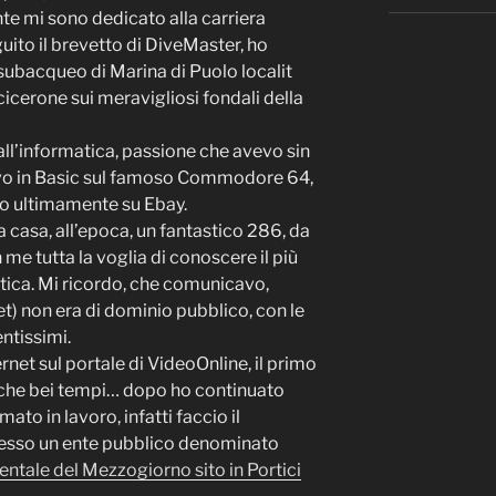
te mi sono dedicato alla carriera
to il brevetto di DiveMaster, ho
 subacqueo di Marina di Puolo localit
cicerone sui meravigliosi fondali della
all’informatica, passione che avevo sin
vo in Basic sul famoso Commodore 64,
to ultimamente su Ebay.
 casa, all’epoca, un fantastico 286, da
me tutta la voglia di conoscere il più
atica. Mi ricordo, che comunicavo,
t) non era di dominio pubblico, con le
ntissimi.
ernet sul portale di VideoOnline, il primo
it, che bei tempi… dopo ho continuato
to in lavoro, infatti faccio il
esso un ente pubblico denominato
entale del Mezzogiorno sito in Portici