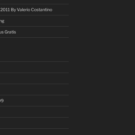
 2011 By Valerio Costantino
ing
us Gratis
1
09