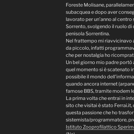
Foreste Molisane, parallelamen
subacquea e dopo aver consegui
lavorato per un’anno al centro
Sorrento, svolgendo il ruolo di 
penisola Sorrentina.
Nel frattempo mi riavvicinavo 
da piccolo, infatti programma
che per nostalgia ho ricompra
Un bel giorno mio padre portò a
quel momento si è scatenato in 
possibile il mondo dell’inform
quando ancora internet (arpane
famose BBS, tramite modem le
La prima volta che entrai in int
sito che visitai è stato Ferrai.
questa passione che ho trasforma
sistemista/programmatore, pr
Istituto Zooprofilattico Sperim