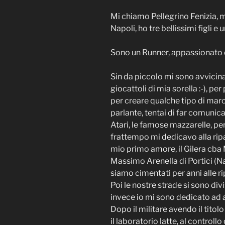
Mi chiamo Pellegrino Fenizia, 
Napoli, ho tre bellissimi figli 
Sono un Runner, appassionato d
Sin da piccolo mi sono avvicinat
giocattoli di mia sorella :-), pe
per creare qualche tipo di marc
parlante, tentai di far comunic
Atari, le famose mazzarelle, per
frattempo mi dedicavo alla rip
mio primo amore, il Gilera cba
Massimo Arenella di Portici (N
siamo cimentati per anni alle r
Poi le nostre strade si sono divi
invece io mi sono dedicato ad a
Dopo il militare avendo il titol
il laboratorio latte, al controll