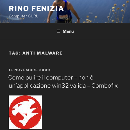
Salta
RINO FENIZIA
al
Computer GURU
contenuto
Menu
TAG: ANTI MALWARE
PUBBLICATO
11 NOVEMBRE 2009
IL
Come pulire il computer – non è
un’applicazione win32 valida – Combofix