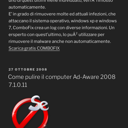
uno di quest’ultimi viene individuato, verrÃ rimosso
automaticamente.
E’ in grado di rimuovere molte ed attuali infezioni, che
attaccano il sistema operativo, windows xp e windows
7, ComboFix crea un log con diverse informazioni. Un
ersperto con quest’ultimo, lo puÃ² utilizzare per
rimuovere il malware anche non automaticamente.
Scarica gratis COMBOFIX
PUBBLICATO
27 OTTOBRE 2008
IL
Come pulire il computer Ad-Aware 2008
7.1.0.11