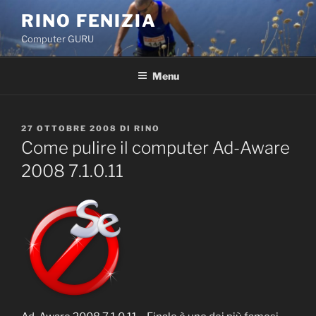
Salta
RINO FENIZIA
al
Computer GURU
contenuto
Menu
PUBBLICATO
27 OTTOBRE 2008
DI
RINO
IL
Come pulire il computer Ad-Aware
2008 7.1.0.11