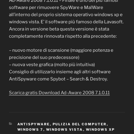
Ad-Aware 2008 7.1.0.11 – Finale è uno dei più famosi
software per rimuovere SpyWare e MalWare
all’interno del proprio sistema operativo windows xp e
windows vista. E’ il software più famoso della Lavasoft.
Ancora in versione beta questa versione è stata
completamente rinnovata rispetto alla precedente:
– nuovo motore di scansione (maggiore potenza e
precisione del suo predecessore)
– nuova veste grafica (molto più intuitiva)
Consiglio di utilizzarlo insieme agli altri software
AntiSpyware come Spybot – Search & Destroy.
Scarica gratis Download Ad-Aware 2008 7.1.0.11
CATEGORIE
ANTISPYWARE
,
PULIZIA DEL COMPUTER
,
WINDOWS 7
,
WINDOWS VISTA
,
WINDOWS XP