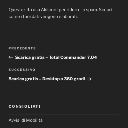
Questo sito usa Akismet per ridurre lo spam.
Scopri
come i tuoi dati vengono elaborati
.
Navigazione
PRECEDENTE
Articolo
articoli
precedente:
Scarica gratis – Total Commander 7.04
SUCCESSIVO
Articolo
successivo
Scarica gratis – Desktop a 360 gradi
CONSIGLIATI
Avvisi di Mobilità